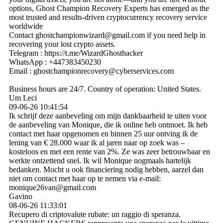
options, Ghost Champion Recovery Experts has emerged as the
most trusted and results-driven cryptocurrency recovery service
worldwide
Contact ghostchampionwizard@­gmail.­com if you need help in
recovering your lost crypto assets.
Telegram : https:­//­t.­me/­WizardGhosthacker
WhatsApp : +447383450230
Email : ghostchampionrecovery@­cyberservices.­com
Business hours are 24/7. Country of operation: United States.
Um Leci
09-06-26
10:41:54
Ik schrijf deze aanbeveling om mijn dankbaarheid te uiten voor
de aanbeveling van Monique, die ik online heb ontmoet. Ik heb
contact met haar opgenomen en binnen 25 uur ontving ik de
lening van € 28.000 waar ik al jaren naar op zoek was –
kosteloos en met een rente van 2%. Ze was zeer betrouwbaar en
werkte ontzettend snel. Ik wil Monique nogmaals hartelijk
bedanken. Mocht u ook financiering nodig hebben, aarzel dan
niet om contact met haar op te nemen via e-mail:
monique26van@gmail.com
Gavino
08-06-26
11:33:01
Recupero di criptovalute rubate: un raggio di speranza.