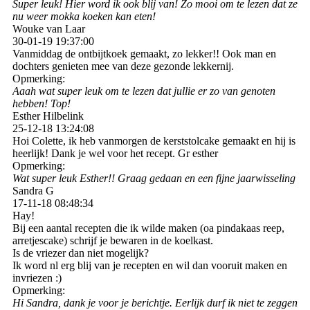
Super leuk! Hier word ik ook blij van! Zo mooi om te lezen dat ze
nu weer mokka koeken kan eten!
Wouke van Laar
30-01-19
19:37:00
Vanmiddag de ontbijtkoek gemaakt, zo lekker!! Ook man en
dochters genieten mee van deze gezonde lekkernij.
Opmerking:
Aaah wat super leuk om te lezen dat jullie er zo van genoten
hebben! Top!
Esther Hilbelink
25-12-18
13:24:08
Hoi Colette, ik heb vanmorgen de kerststolcake gemaakt en hij is
heerlijk! Dank je wel voor het recept. Gr esther
Opmerking:
Wat super leuk Esther!! Graag gedaan en een fijne jaarwisseling
Sandra G
17-11-18
08:48:34
Hay!
Bij een aantal recepten die ik wilde maken (oa pindakaas reep,
arretjescake) schrijf je bewaren in de koelkast.
Is de vriezer dan niet mogelijk?
Ik word nl erg blij van je recepten en wil dan vooruit maken en
invriezen :)
Opmerking:
Hi Sandra, dank je voor je berichtje. Eerlijk durf ik niet te zeggen