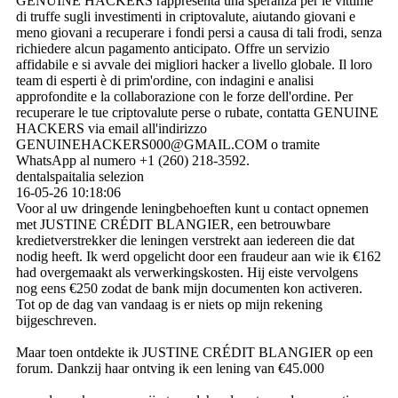
GENUINE HACKERS rappresenta una speranza per le vittime
di truffe sugli investimenti in criptovalute, aiutando giovani e
meno giovani a recuperare i fondi persi a causa di tali frodi, senza
richiedere alcun pagamento anticipato. Offre un servizio
affidabile e si avvale dei migliori hacker a livello globale. Il loro
team di esperti è di prim'ordine, con indagini e analisi
approfondite e la collaborazione con le forze dell'ordine. Per
recuperare le tue criptovalute perse o rubate, contatta GENUINE
HACKERS via email all'indirizzo
GENUINEHACKERS000@­GMAIL.­COM o tramite
WhatsApp al numero +1 (260) 218-3592.
dentalspaitalia selezion
16-05-26
10:18:06
Voor al uw dringende leningbehoeften kunt u contact opnemen
met JUSTINE CRÉDIT BLANGIER, een betrouwbare
kredietverstrekker die leningen verstrekt aan iedereen die dat
nodig heeft. Ik werd opgelicht door een fraudeur aan wie ik €162
had overgemaakt als verwerkingskosten. Hij eiste vervolgens
nog eens €250 zodat de bank mijn documenten kon activeren.
Tot op de dag van vandaag is er niets op mijn rekening
bijgeschreven.
Maar toen ontdekte ik JUSTINE CRÉDIT BLANGIER op een
forum. Dankzij haar ontving ik een lening van €45.000