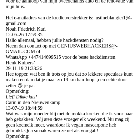
voor de aankoop van mijn tweedehands auto en de renovatie van
mijn huis.
Het e-mailadres van de kredietverstrekker is: justineblangier1@­
gmail.­com
Noah Friedrich Karl
12-05-26
17:59:35
Hallo allemaal, hebben jullie hackdiensten nodig?
Neem dan contact op met GENIUSWEBHACKERS@­
GMAIL.­COM of
WhatsApp +447414699515 voor de beste hackdiensten.
Henk Kuipers’
29-11-19
21:33:26
Hee topper, wat ben ik trots op jou dat zo lekkere speculaas kunt
maken en dan dat je maar zo 19 km hardloopt ,een echte door
zetter 😘 je pa.
Opmerking:
Lief! Dikke kus!
Carin in den Nieuwenkamp
13-07-19
18:44:59
Wat was mijn moeder blij met de mokka koeken die ik voor haar
heb gebakken! Wij aten deze vroeger elk weekend. Nu mag zij
geen koemelk meer, waardoor ik vegan mascarpone heb
gebruikt. Qua smaak waren ze net als vroegah!
Opmerking: