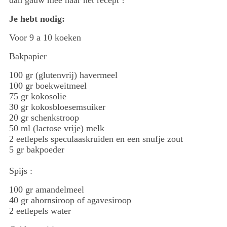
dan gauw mee naar het recept !
Je hebt nodig:
Voor 9 a 10 koeken
Bakpapier
100 gr (glutenvrij) havermeel
100 gr boekweitmeel
75 gr kokosolie
30 gr kokosbloesemsuiker
20 gr schenkstroop
50 ml (lactose vrije) melk
2 eetlepels speculaaskruiden en een snufje zout
5 gr bakpoeder
Spijs :
100 gr amandelmeel
40 gr ahornsiroop of agavesiroop
2 eetlepels water