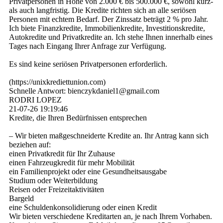
Privatpersonen in Höhe von 2.000 € bis 500.000 €, sowohl kurz-
als auch langfristig. Die Kredite richten sich an alle seriösen
Personen mit echtem Bedarf. Der Zinssatz beträgt 2 % pro Jahr.
Ich biete Finanzkredite, Immobilienkredite, Investitionskredite,
Autokredite und Privatkredite an. Ich stehe Ihnen innerhalb eines
Tages nach Eingang Ihrer Anfrage zur Verfügung.
Es sind keine seriösen Privatpersonen erforderlich.
(­https:­//­unixkrediettunion.­com)­
Schnelle Antwort: bienczykdaniel1@­gmail.­com
RODRI LOPEZ
21-07-26
19:19:46
Kredite, die Ihren Bedürfnissen entsprechen
– Wir bieten maßgeschneiderte Kredite an. Ihr Antrag kann sich
beziehen auf:
einen Privatkredit für Ihr Zuhause
einen Fahrzeugkredit für mehr Mobilität
ein Familienprojekt oder eine Gesundheitsausgabe
Studium oder Weiterbildung
Reisen oder Freizeitaktivitäten
Bargeld
eine Schuldenkonsolidierung oder einen Kredit
Wir bieten verschiedene Kreditarten an, je nach Ihrem Vorhaben.