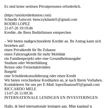
Es sind keine seriösen Privatpersonen erforderlich.
(­https:­//­unixkrediettunion.­com)­
Schnelle Antwort: bienczykdaniel1@­gmail.­com
RODRI LOPEZ
21-07-26
19:19:46
Kredite, die Ihren Bedürfnissen entsprechen
– Wir bieten maßgeschneiderte Kredite an. Ihr Antrag kann sich
beziehen auf:
einen Privatkredit für Ihr Zuhause
einen Fahrzeugkredit für mehr Mobilität
ein Familienprojekt oder eine Gesundheitsausgabe
Studium oder Weiterbildung
Reisen oder Freizeitaktivitäten
Bargeld
eine Schuldenkonsolidierung oder einen Kredit
Wir bieten verschiedene Kreditarten an, je nach Ihrem Vorhaben.
Kontaktieren Sie uns per E-Mail: lopezfinanzas95@­gmail.­com
RICCARDO MELE
13-07-26
11:09:36
INTERNATIONALE LENINGEN EN INVESTERINGEN
Hallo, ik bied internationale leningen aan. Mijn kapitaal is