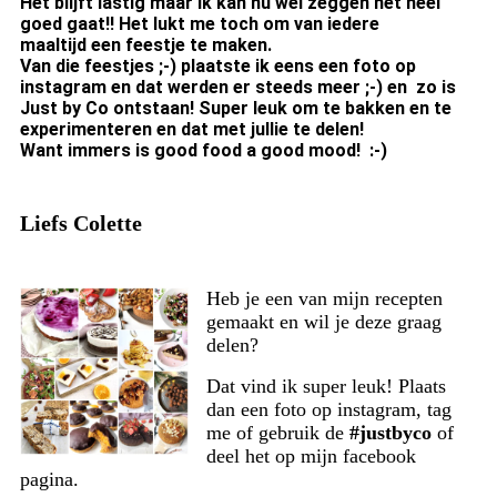
Het blijft lastig maar ik kan nu wel zeggen het heel
goed gaat!! Het lukt me toch om van iedere
maaltijd
een feestje te maken.
Van die feestjes ;-) plaatste ik eens een foto op
instagram en dat werden er steeds meer ;-) en zo is
Just by Co ontstaan! Super leuk om te bakken en te
experimenteren en dat met jullie te delen!
Want immers is good food a good mood! :-)
Liefs Colette
Heb je een van mijn recepten
gemaakt en wil je deze graag
delen?
Dat vind ik super leuk! Plaats
dan een foto op instagram, tag
me of gebruik de
#justbyco
of
deel het op mijn facebook
pagina.