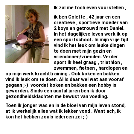
I
k zal me toch even voorstellen ,
ik ben Colette , 42 jaar en een
creatieve , sportieve moeder van
2 boys en getrouwd met Daniel.
In het dagelijkse leven werk ik op
een sportschool . In mijn vrije tijd
vind ik het leuk om leuke dingen
te doen met mijn gezin en
vriendinnen/vrienden. Verder
sport ik heel graag , triathlon ,
zwemmen, fietsen , hardlopen en
op mijn werk krachttraining . Ook koken en bakken
vind ik leuk om te doen. Al is daar wel wat aan vooraf
gegaan ;-) voordat koken en bakken een hobby is
geworden. Sinds
een aantal jaren ben ik door
gezondheidsklachten me bewust van voeding.
Toen ik jonger was en in de bloei van mijn leven stond,
at ik werkelijk alles wat ik lekker vond . Want ach, ik
kon het hebben zoals iedereen zei ;-)