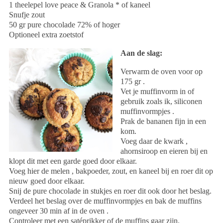
1 theelepel love peace & Granola * of kaneel
Snufje zout
50 gr pure chocolade 72% of hoger
Optioneel extra zoetstof
Aan de slag:
Verwarm de oven voor op
175 gr .
Vet je muffinvorm in of
gebruik zoals ik, siliconen
muffinvormpjes .
Prak de bananen fijn in een
kom.
Voeg daar de kwark ,
ahornsiroop en eieren bij en
klopt dit met een garde goed door elkaar.
Voeg hier de melen , bakpoeder, zout, en kaneel bij en roer dit op
nieuw goed door elkaar.
Snij de pure chocolade in stukjes en roer dit ook door het beslag.
Verdeel het beslag over de muffinvormpjes en bak de muffins
ongeveer 30 min af in de oven .
Controleer met een satéprikker of de muffins gaar zijn.