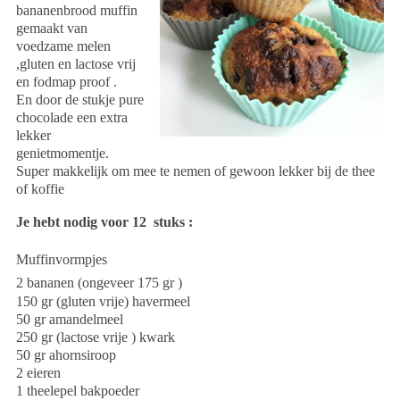
bananenbrood muffin
gemaakt van
voedzame melen
,gluten en lactose vrij
en fodmap proof .
En door de stukje pure
chocolade een extra
lekker
genietmomentje.
Super makkelijk om mee te nemen of gewoon lekker bij de thee
of koffie
Je hebt nodig voor 12 stuks :
Muffinvormpjes
2 bananen (ongeveer 175 gr )
150 gr (gluten vrije) havermeel
50 gr amandelmeel
250 gr (lactose vrije ) kwark
50 gr ahornsiroop
2 eieren
1 theelepel bakpoeder