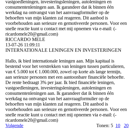
vastgoedleningen, investeringsleningen, autoleningen en
consumentenleningen aan. Ik garandeer dat ik binnen één
werkdag na ontvangst van het aanvraagformulier op de
behoeften van mijn klanten zal reageren. Dit aanbod is
voorbehouden aan serieuze en gemotiveerde personen. Voor een
snelle reactie kunt u contact met mij opnemen via e-mail: (­
ricardomele20@­gmail.­com)­
RICCARDO MELE
13-07-26
11:09:11
INTERNATIONALE LENINGEN EN INVESTERINGEN
Hallo, ik bied internationale leningen aan. Mijn kapitaal is
bestemd voor het verstrekken van leningen tussen particulieren,
van € 5.000 tot € 1.000.000, zowel op korte als lange termijn,
aan serieuze personen met een aantoonbare financiële behoefte.
De rente bedraagt ​​3% per jaar. Ik bied financiële leningen,
vastgoedleningen, investeringsleningen, autoleningen en
consumentenleningen aan. Ik garandeer dat ik binnen één
werkdag na ontvangst van het aanvraagformulier op de
behoeften van mijn klanten zal reageren. Dit aanbod is
voorbehouden aan serieuze en gemotiveerde personen. Voor een
snelle reactie kunt u contact met mij opnemen via e-mail: (­
ricardomele20@­gmail.­com)­
Volgende
Tonen: 5
10
20