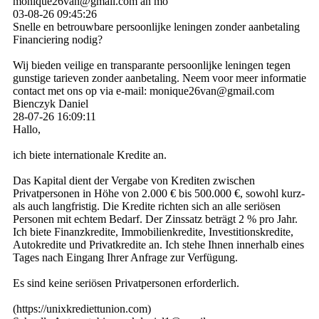
monique26van@gmail.com an mo
03-08-26
09:45:26
Snelle en betrouwbare persoonlijke leningen zonder aanbetaling
Financiering nodig?
Wij bieden veilige en transparante persoonlijke leningen tegen
gunstige tarieven zonder aanbetaling. Neem voor meer informatie
contact met ons op via e-mail: monique26van@gmail.com
Bienczyk Daniel
28-07-26
16:09:11
Hallo,
ich biete internationale Kredite an.
Das Kapital dient der Vergabe von Krediten zwischen
Privatpersonen in Höhe von 2.000 € bis 500.000 €, sowohl kurz-
als auch langfristig. Die Kredite richten sich an alle seriösen
Personen mit echtem Bedarf. Der Zinssatz beträgt 2 % pro Jahr.
Ich biete Finanzkredite, Immobilienkredite, Investitionskredite,
Autokredite und Privatkredite an. Ich stehe Ihnen innerhalb eines
Tages nach Eingang Ihrer Anfrage zur Verfügung.
Es sind keine seriösen Privatpersonen erforderlich.
(­https:­//­unixkrediettunion.­com)­