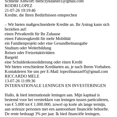
Schnelle Antwort: bienczykdaniel1@­gmail.­com
RODRI LOPEZ
21-07-26
19:19:46
Kredite, die Ihren Bedürfnissen entsprechen
– Wir bieten maßgeschneiderte Kredite an. Ihr Antrag kann sich
beziehen auf:
einen Privatkredit für Ihr Zuhause
einen Fahrzeugkredit für mehr Mobilität
ein Familienprojekt oder eine Gesundheitsausgabe
Studium oder Weiterbildung
Reisen oder Freizeitaktivitäten
Bargeld
eine Schuldenkonsolidierung oder einen Kredit
Wir bieten verschiedene Kreditarten an, je nach Ihrem Vorhaben.
Kontaktieren Sie uns per E-Mail: lopezfinanzas95@­gmail.­com
RICCARDO MELE
13-07-26
11:09:36
INTERNATIONALE LENINGEN EN INVESTERINGEN
Hallo, ik bied internationale leningen aan. Mijn kapitaal is
bestemd voor het verstrekken van leningen tussen particulieren,
van € 5.000 tot € 1.000.000, zowel op korte als lange termijn,
aan serieuze personen met een aantoonbare financiële behoefte.
De rente bedraagt ​​3% per jaar. Ik bied financiële leningen,