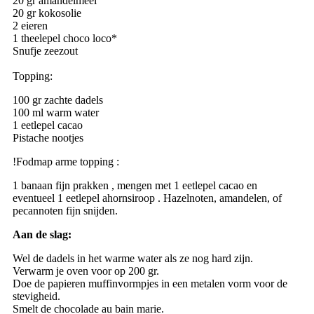
20 gr amandelmeel
20 gr kokosolie
2 eieren
1 theelepel choco loco*
Snufje zeezout
Topping:
100 gr zachte dadels
100 ml warm water
1 eetlepel cacao
Pistache nootjes
!Fodmap arme topping :
1 banaan fijn prakken , mengen met 1 eetlepel cacao en
eventueel 1 eetlepel ahornsiroop . Hazelnoten, amandelen, of
pecannoten fijn snijden.
Aan de slag:
Wel de dadels in het warme water als ze nog hard zijn.
Verwarm je oven voor op 200 gr.
Doe de papieren muffinvormpjes in een metalen vorm voor de
stevigheid.
Smelt de chocolade au bain marie.