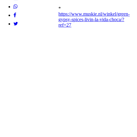
*
https://www.muskie.nl/winkel/green-
gypsy-spices-livin-la-vida-choca/?
ref=27