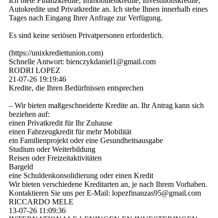
Ich biete Finanzkredite, Immobilienkredite, Investitionskredite,
Autokredite und Privatkredite an. Ich stehe Ihnen innerhalb eines
Tages nach Eingang Ihrer Anfrage zur Verfügung.
Es sind keine seriösen Privatpersonen erforderlich.
(­https:­//­unixkrediettunion.­com)­
Schnelle Antwort: bienczykdaniel1@­gmail.­com
RODRI LOPEZ
21-07-26
19:19:46
Kredite, die Ihren Bedürfnissen entsprechen
– Wir bieten maßgeschneiderte Kredite an. Ihr Antrag kann sich
beziehen auf:
einen Privatkredit für Ihr Zuhause
einen Fahrzeugkredit für mehr Mobilität
ein Familienprojekt oder eine Gesundheitsausgabe
Studium oder Weiterbildung
Reisen oder Freizeitaktivitäten
Bargeld
eine Schuldenkonsolidierung oder einen Kredit
Wir bieten verschiedene Kreditarten an, je nach Ihrem Vorhaben.
Kontaktieren Sie uns per E-Mail: lopezfinanzas95@­gmail.­com
RICCARDO MELE
13-07-26
11:09:36