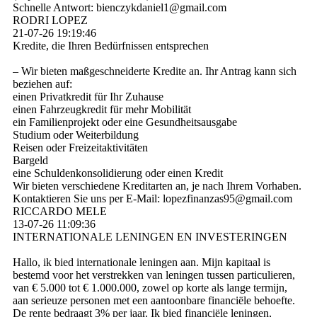
Schnelle Antwort: bienczykdaniel1@­gmail.­com
RODRI LOPEZ
21-07-26
19:19:46
Kredite, die Ihren Bedürfnissen entsprechen
– Wir bieten maßgeschneiderte Kredite an. Ihr Antrag kann sich
beziehen auf:
einen Privatkredit für Ihr Zuhause
einen Fahrzeugkredit für mehr Mobilität
ein Familienprojekt oder eine Gesundheitsausgabe
Studium oder Weiterbildung
Reisen oder Freizeitaktivitäten
Bargeld
eine Schuldenkonsolidierung oder einen Kredit
Wir bieten verschiedene Kreditarten an, je nach Ihrem Vorhaben.
Kontaktieren Sie uns per E-Mail: lopezfinanzas95@­gmail.­com
RICCARDO MELE
13-07-26
11:09:36
INTERNATIONALE LENINGEN EN INVESTERINGEN
Hallo, ik bied internationale leningen aan. Mijn kapitaal is
bestemd voor het verstrekken van leningen tussen particulieren,
van € 5.000 tot € 1.000.000, zowel op korte als lange termijn,
aan serieuze personen met een aantoonbare financiële behoefte.
De rente bedraagt ​​3% per jaar. Ik bied financiële leningen,