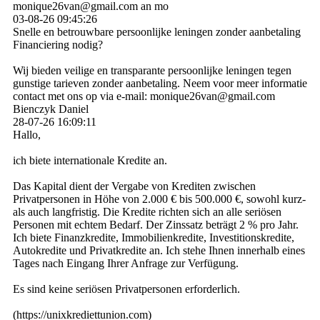
monique26van@gmail.com an mo
03-08-26
09:45:26
Snelle en betrouwbare persoonlijke leningen zonder aanbetaling
Financiering nodig?
Wij bieden veilige en transparante persoonlijke leningen tegen
gunstige tarieven zonder aanbetaling. Neem voor meer informatie
contact met ons op via e-mail: monique26van@gmail.com
Bienczyk Daniel
28-07-26
16:09:11
Hallo,
ich biete internationale Kredite an.
Das Kapital dient der Vergabe von Krediten zwischen
Privatpersonen in Höhe von 2.000 € bis 500.000 €, sowohl kurz-
als auch langfristig. Die Kredite richten sich an alle seriösen
Personen mit echtem Bedarf. Der Zinssatz beträgt 2 % pro Jahr.
Ich biete Finanzkredite, Immobilienkredite, Investitionskredite,
Autokredite und Privatkredite an. Ich stehe Ihnen innerhalb eines
Tages nach Eingang Ihrer Anfrage zur Verfügung.
Es sind keine seriösen Privatpersonen erforderlich.
(­https:­//­unixkrediettunion.­com)­