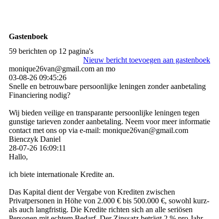
Gastenboek
59 berichten op 12 pagina's
Nieuw bericht toevoegen aan gastenboek
monique26van@gmail.com an mo
03-08-26
09:45:26
Snelle en betrouwbare persoonlijke leningen zonder aanbetaling
Financiering nodig?
Wij bieden veilige en transparante persoonlijke leningen tegen
gunstige tarieven zonder aanbetaling. Neem voor meer informatie
contact met ons op via e-mail: monique26van@gmail.com
Bienczyk Daniel
28-07-26
16:09:11
Hallo,
ich biete internationale Kredite an.
Das Kapital dient der Vergabe von Krediten zwischen
Privatpersonen in Höhe von 2.000 € bis 500.000 €, sowohl kurz-
als auch langfristig. Die Kredite richten sich an alle seriösen
Personen mit echtem Bedarf. Der Zinssatz beträgt 2 % pro Jahr.