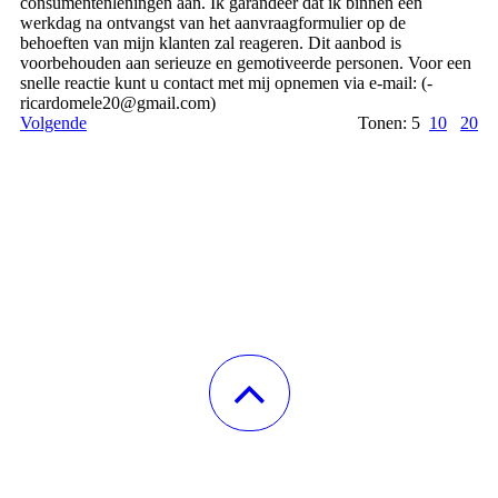
consumentenleningen aan. Ik garandeer dat ik binnen één
werkdag na ontvangst van het aanvraagformulier op de
behoeften van mijn klanten zal reageren. Dit aanbod is
voorbehouden aan serieuze en gemotiveerde personen. Voor een
snelle reactie kunt u contact met mij opnemen via e-mail: (­
ricardomele20@­gmail.­com)­
Volgende
Tonen: 5
10
20