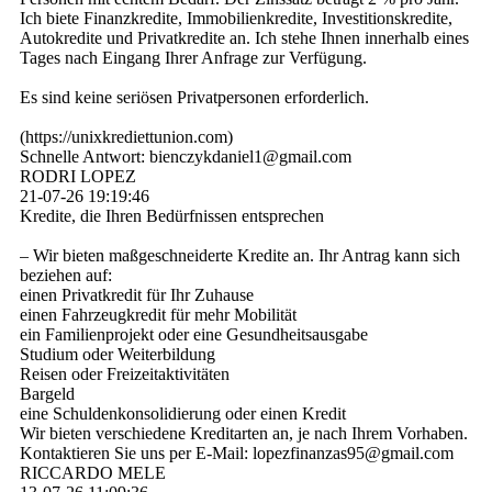
Ich biete Finanzkredite, Immobilienkredite, Investitionskredite,
Autokredite und Privatkredite an. Ich stehe Ihnen innerhalb eines
Tages nach Eingang Ihrer Anfrage zur Verfügung.
Es sind keine seriösen Privatpersonen erforderlich.
(­https:­//­unixkrediettunion.­com)­
Schnelle Antwort: bienczykdaniel1@­gmail.­com
RODRI LOPEZ
21-07-26
19:19:46
Kredite, die Ihren Bedürfnissen entsprechen
– Wir bieten maßgeschneiderte Kredite an. Ihr Antrag kann sich
beziehen auf:
einen Privatkredit für Ihr Zuhause
einen Fahrzeugkredit für mehr Mobilität
ein Familienprojekt oder eine Gesundheitsausgabe
Studium oder Weiterbildung
Reisen oder Freizeitaktivitäten
Bargeld
eine Schuldenkonsolidierung oder einen Kredit
Wir bieten verschiedene Kreditarten an, je nach Ihrem Vorhaben.
Kontaktieren Sie uns per E-Mail: lopezfinanzas95@­gmail.­com
RICCARDO MELE