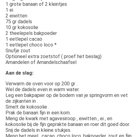
1 grote banaan of 2 kleintjes
1 ei
2 eiwitten
75 gr dadels
10 gr kokosolie
2 theelepels bakpoeder
1 eetlepel cacao
1 eetlepel choco loco *
Snufje zout
Optioneel extra zoetstof ( proef het beslag)
Amandelen of Amandelschaafsel
Aan de slag:
Verwarm de oven voor op 200 gr .
Wel de dadels even in warm water.
Leg een bakpapier op de bodem van je springvorm en vet
de zijkanten in .
Smelt de kokosolie .
Prak de banaan fijn in een kom.
Meng de kwark met agavesiroop , eiwitten , ei , en
kokosolie bij de fijn geprakte banaan en roer dit goed door.
Snij de dadels in kleine stukjes.
Meng het meel , cacao, choco loco, bakpoeder, zout en fijn