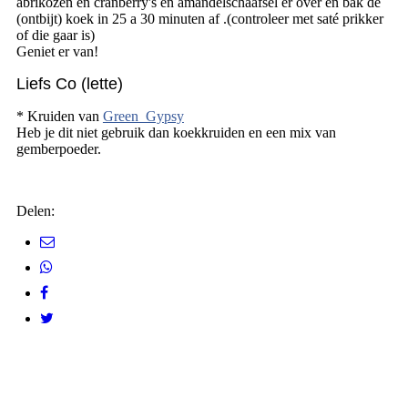
abrikozen en cranberry's en amandelschaafsel er over en bak de
(ontbijt) koek in 25 a 30 minuten af .(controleer met saté prikker
of die gaar is)
Geniet er van!
Liefs Co (lette)
* Kruiden van
Green_Gypsy
Heb je dit niet gebruik dan koekkruiden en een mix van
gemberpoeder.
Delen: