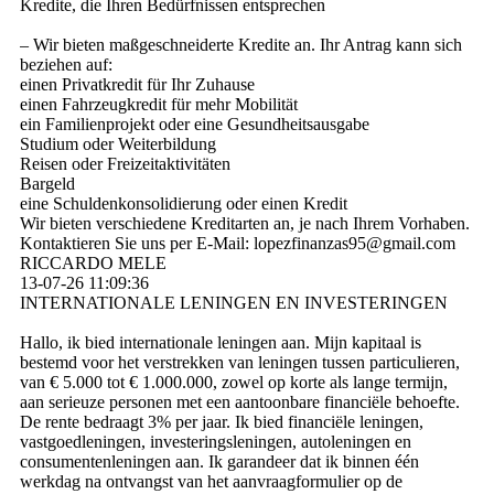
Kredite, die Ihren Bedürfnissen entsprechen
– Wir bieten maßgeschneiderte Kredite an. Ihr Antrag kann sich
beziehen auf:
einen Privatkredit für Ihr Zuhause
einen Fahrzeugkredit für mehr Mobilität
ein Familienprojekt oder eine Gesundheitsausgabe
Studium oder Weiterbildung
Reisen oder Freizeitaktivitäten
Bargeld
eine Schuldenkonsolidierung oder einen Kredit
Wir bieten verschiedene Kreditarten an, je nach Ihrem Vorhaben.
Kontaktieren Sie uns per E-Mail: lopezfinanzas95@­gmail.­com
RICCARDO MELE
13-07-26
11:09:36
INTERNATIONALE LENINGEN EN INVESTERINGEN
Hallo, ik bied internationale leningen aan. Mijn kapitaal is
bestemd voor het verstrekken van leningen tussen particulieren,
van € 5.000 tot € 1.000.000, zowel op korte als lange termijn,
aan serieuze personen met een aantoonbare financiële behoefte.
De rente bedraagt ​​3% per jaar. Ik bied financiële leningen,
vastgoedleningen, investeringsleningen, autoleningen en
consumentenleningen aan. Ik garandeer dat ik binnen één
werkdag na ontvangst van het aanvraagformulier op de