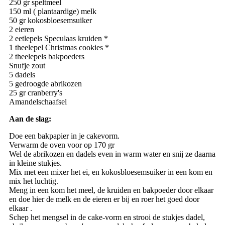
250 gr speltmeel
150 ml ( plantaardige) melk
50 gr kokosbloesemsuiker
2 eieren
2 eetlepels Speculaas kruiden *
1 theelepel Christmas cookies *
2 theelepels bakpoeders
Snufje zout
5 dadels
5 gedroogde abrikozen
25 gr cranberry's
Amandelschaafsel
Aan de slag:
Doe een bakpapier in je cakevorm.
Verwarm de oven voor op 170 gr
Wel de abrikozen en dadels even in warm water en snij ze daarna
in kleine stukjes.
Mix met een mixer het ei, en kokosbloesemsuiker in een kom en
mix het luchtig.
Meng in een kom het meel, de kruiden en bakpoeder door elkaar
en doe hier de melk en de eieren er bij en roer het goed door
elkaar .
Schep het mengsel in de cake-vorm en strooi de stukjes dadel,