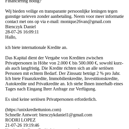
Financiering nodig?
Wij bieden veilige en transparante persoonlijke leningen tegen
gunstige tarieven zonder aanbetaling. Neem voor meer informatie
contact met ons op via e-mail: monique26van@gmail.com
Bienczyk Daniel
28-07-26
16:09:11
Hallo,
ich biete internationale Kredite an.
Das Kapital dient der Vergabe von Krediten zwischen
Privatpersonen in Höhe von 2.000 € bis 500.000 €, sowohl kurz-
als auch langfristig. Die Kredite richten sich an alle seriösen
Personen mit echtem Bedarf. Der Zinssatz beträgt 2 % pro Jahr.
Ich biete Finanzkredite, Immobilienkredite, Investitionskredite,
Autokredite und Privatkredite an. Ich stehe Ihnen innerhalb eines
Tages nach Eingang Ihrer Anfrage zur Verfügung.
Es sind keine seriösen Privatpersonen erforderlich.
(­https:­//­unixkrediettunion.­com)­
Schnelle Antwort: bienczykdaniel1@­gmail.­com
RODRI LOPEZ
21-07-26
19:19:46