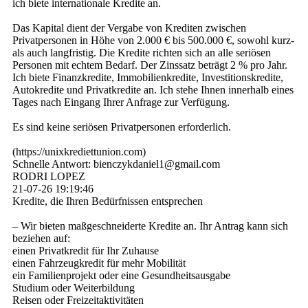
ich biete internationale Kredite an.
Das Kapital dient der Vergabe von Krediten zwischen
Privatpersonen in Höhe von 2.000 € bis 500.000 €, sowohl kurz-
als auch langfristig. Die Kredite richten sich an alle seriösen
Personen mit echtem Bedarf. Der Zinssatz beträgt 2 % pro Jahr.
Ich biete Finanzkredite, Immobilienkredite, Investitionskredite,
Autokredite und Privatkredite an. Ich stehe Ihnen innerhalb eines
Tages nach Eingang Ihrer Anfrage zur Verfügung.
Es sind keine seriösen Privatpersonen erforderlich.
(­https:­//­unixkrediettunion.­com)­
Schnelle Antwort: bienczykdaniel1@­gmail.­com
RODRI LOPEZ
21-07-26
19:19:46
Kredite, die Ihren Bedürfnissen entsprechen
– Wir bieten maßgeschneiderte Kredite an. Ihr Antrag kann sich
beziehen auf:
einen Privatkredit für Ihr Zuhause
einen Fahrzeugkredit für mehr Mobilität
ein Familienprojekt oder eine Gesundheitsausgabe
Studium oder Weiterbildung
Reisen oder Freizeitaktivitäten