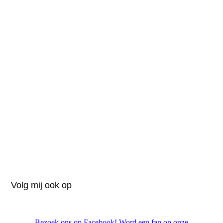
Volg mij ook op
Bezoek ons op Facebook! Word een fan op onze