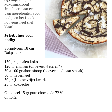
kokosmakroon!
Je hebt er maar een
paar ingrediënten voor
nodig en het is ook
nog eens heel snel
klaar!
Je hebt hier voor
nodig:
Springvorm 18 cm
Bakpapier
150 gr gemalen kokos
120 gr eiwitten (ongeveer 4 eieren*)
50 a 100 gr ahornsiroop (hoeveelheid naar smaak)
50 gr havermeel
50 gr (lactose vrije) kwark
25 gr kokosolie
Optioneel 15 gr pure chocolade 72 %
of hoger