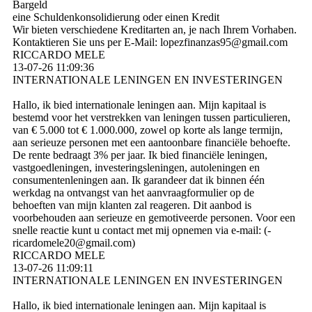
Bargeld
eine Schuldenkonsolidierung oder einen Kredit
Wir bieten verschiedene Kreditarten an, je nach Ihrem Vorhaben.
Kontaktieren Sie uns per E-Mail: lopezfinanzas95@­gmail.­com
RICCARDO MELE
13-07-26
11:09:36
INTERNATIONALE LENINGEN EN INVESTERINGEN
Hallo, ik bied internationale leningen aan. Mijn kapitaal is
bestemd voor het verstrekken van leningen tussen particulieren,
van € 5.000 tot € 1.000.000, zowel op korte als lange termijn,
aan serieuze personen met een aantoonbare financiële behoefte.
De rente bedraagt ​​3% per jaar. Ik bied financiële leningen,
vastgoedleningen, investeringsleningen, autoleningen en
consumentenleningen aan. Ik garandeer dat ik binnen één
werkdag na ontvangst van het aanvraagformulier op de
behoeften van mijn klanten zal reageren. Dit aanbod is
voorbehouden aan serieuze en gemotiveerde personen. Voor een
snelle reactie kunt u contact met mij opnemen via e-mail: (­
ricardomele20@­gmail.­com)­
RICCARDO MELE
13-07-26
11:09:11
INTERNATIONALE LENINGEN EN INVESTERINGEN
Hallo, ik bied internationale leningen aan. Mijn kapitaal is