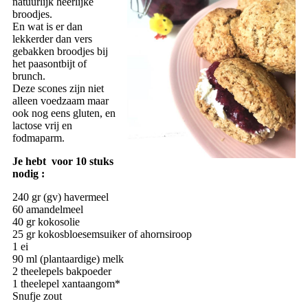
natuurlijk heerlijke
broodjes.
En wat is er dan
lekkerder dan vers
gebakken broodjes bij
het paasontbijt of
brunch.
Deze scones zijn niet
alleen voedzaam maar
ook nog eens gluten, en
lactose vrij en
fodmaparm.
Je hebt voor 10 stuks
nodig :
240 gr (gv) havermeel
60 amandelmeel
40 gr kokosolie
25 gr kokosbloesemsuiker of ahornsiroop
1 ei
90 ml (plantaardige) melk
2 theelepels bakpoeder
1 theelepel xantaangom*
Snufje zout