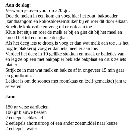
Aan de slag:
Verwarm je oven voor op 220 gr .
Doe de melen in een kom en voeg hier het zout ,bakpoeder
,xanthaangom en kokosbloesemsuiker bij en roer dit door elkaar.
Smelt de kokosolie en voeg dit er ook aan toe.
Kluts het eitje en roer de melk er bij en giet dit bij het meel en
kneed het tot een mooie deegbal.
Als het deeg iets te droog is voeg er dan wat melk aan toe , is het
nog te plakkerig voeg er dan iets meel er aan toe.
Verdeel het deeg in 10 gelijke stukken en maak er balletjes van
en leg ze op een met bakpapier beklede bakplaat en druk ze iets
platter.
Strijk ze in met wat melk en bak ze af in ongeveer 15 min gaar
en goudbruin.
Lekker is om de scones met roomkaas en (zelf gemaakte) jam te
serveren.
Jam:
150 gr verse aardbeien
100 gr blauwe bessen
2 eetlepels chiazaad
2 eetlepels ahornsiroop of een ander zoetmiddel naar keuze
2 eetlepels water