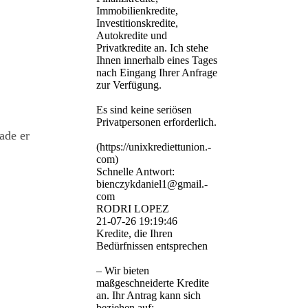
Immobilienkredite,
Investitionskredite,
Autokredite und
Privatkredite an. Ich stehe
Ihnen innerhalb eines Tages
nach Eingang Ihrer Anfrage
zur Verfügung.
Es sind keine seriösen
Privatpersonen erforderlich.
ade er
(­https:­//­unixkrediettunion.­
com)­
Schnelle Antwort:
bienczykdaniel1@­gmail.­
com
RODRI LOPEZ
21-07-26
19:19:46
Kredite, die Ihren
Bedürfnissen entsprechen
– Wir bieten
maßgeschneiderte Kredite
an. Ihr Antrag kann sich
beziehen auf: