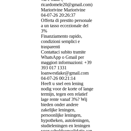
ricardomele20@­gmail.­com)­
Mariorivine Mariorivine
04-07-26
20:26:37
Offerta di prestito personale
a un tasso eccezionale del
3%
Finanziamento rapido,
condizioni semplici e
trasparenti
Contattaci subito tramite
WhatsApp o Gmail per
maggiori informazioni: +39
393 017 1331
loanwestlake@gmail.com
04-07-26
00:21:14
Heeft u snel een lening
nodig voor de korte of lange
termijn, tegen een relatief
lage rente vanaf 3%? Wij
bieden onder andere
zakelijke leningen,
persoonlijke leningen,
hypotheken, autoleningen,
studieleningen en leningen
voor schuldconsolidatie aan