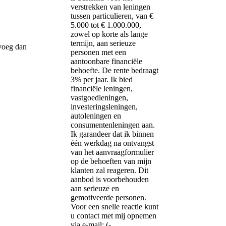
verstrekken van leningen
tussen particulieren, van €
5.000 tot € 1.000.000,
zowel op korte als lange
termijn, aan serieuze
 voeg dan
personen met een
aantoonbare financiële
behoefte. De rente bedraagt ​​
3% per jaar. Ik bied
financiële leningen,
vastgoedleningen,
investeringsleningen,
autoleningen en
consumentenleningen aan.
Ik garandeer dat ik binnen
één werkdag na ontvangst
van het aanvraagformulier
op de behoeften van mijn
klanten zal reageren. Dit
aanbod is voorbehouden
aan serieuze en
gemotiveerde personen.
Voor een snelle reactie kunt
u contact met mij opnemen
via e-mail: (­