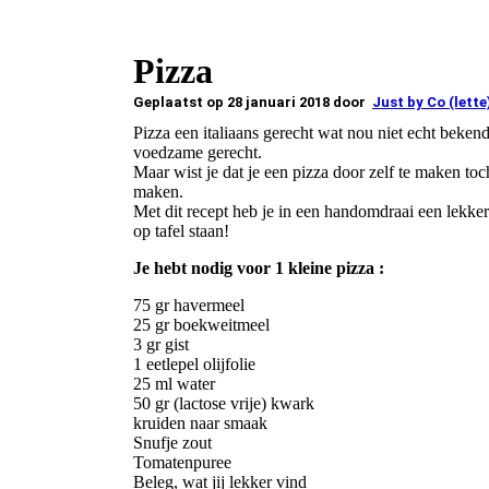
Pizza
Geplaatst op 28 januari 2018 door
Just by Co (lette
Pizza een italiaans gerecht wat nou niet echt bekend
voedzame gerecht.
Maar wist je dat je een pizza door zelf te maken to
maken.
Met dit recept heb je in een handomdraai een lekk
op tafel staan!
Je hebt nodig voor 1 kleine pizza :
75 gr havermeel
25 gr boekweitmeel
3 gr gist
1 eetlepel olijfolie
25 ml water
50 gr (lactose vrije) kwark
kruiden naar smaak
Snufje zout
Tomatenpuree
Beleg, wat jij lekker vind