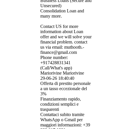
Business Loans (Secure and
Unsecured)
Consolidation Loan and
many more.
Contact US for more
information about Loan
offer and we will solve your
financial problem. contact
us via email: muthooth.­
finance@­gmail.­com
Phone number:
+917428831341
(Call/What's app)
Mariorivine Mariorivine
29-06-26
18:40:40
Offerta di prestito personale
a un tasso eccezionale del
3%
Finanziamento rapido,
condizioni semplici e
trasparenti
Contattaci subito tramite
WhatsApp o Gmail per
maggiori informazioni: +39