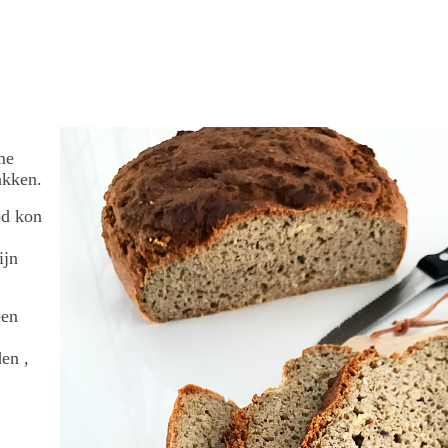
me
akken.
ood kon
ijn
een
en ,