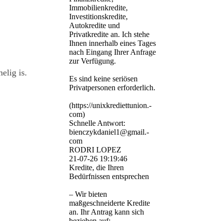
Immobilienkredite,
Investitionskredite,
Autokredite und
Privatkredite an. Ich stehe
Ihnen innerhalb eines Tages
nach Eingang Ihrer Anfrage
zur Verfügung.
elig is.
Es sind keine seriösen
Privatpersonen erforderlich.
(­https:­//­unixkrediettunion.­
com)­
Schnelle Antwort:
bienczykdaniel1@­gmail.­
com
RODRI LOPEZ
21-07-26
19:19:46
Kredite, die Ihren
Bedürfnissen entsprechen
– Wir bieten
maßgeschneiderte Kredite
an. Ihr Antrag kann sich
beziehen auf: