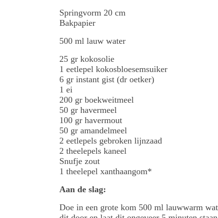
Springvorm 20 cm
Bakpapier
500 ml lauw water
25 gr kokosolie
1 eetlepel kokosbloesemsuiker
6 gr instant gist (dr oetker)
1 ei
200 gr boekweitmeel
50 gr havermeel
100 gr havermout
50 gr amandelmeel
2 eetlepels gebroken lijnzaad
2 theelepels kaneel
Snufje zout
1 theelepel xanthaangom*
Aan de slag:
Doe in een grote kom 500 ml lauwwarm water
dit door en laat dit ongeveer 5 minuten staan