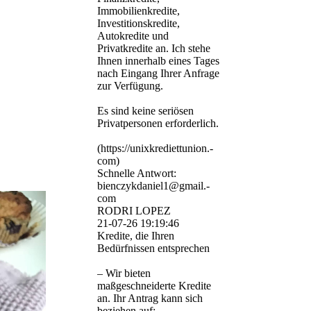
Immobilienkredite,
Investitionskredite,
Autokredite und
Privatkredite an. Ich stehe
Ihnen innerhalb eines Tages
nach Eingang Ihrer Anfrage
zur Verfügung.
Es sind keine seriösen
Privatpersonen erforderlich.
(­https:­//­unixkrediettunion.­
com)­
Schnelle Antwort:
bienczykdaniel1@­gmail.­
com
RODRI LOPEZ
21-07-26
19:19:46
Kredite, die Ihren
Bedürfnissen entsprechen
– Wir bieten
maßgeschneiderte Kredite
an. Ihr Antrag kann sich
beziehen auf: