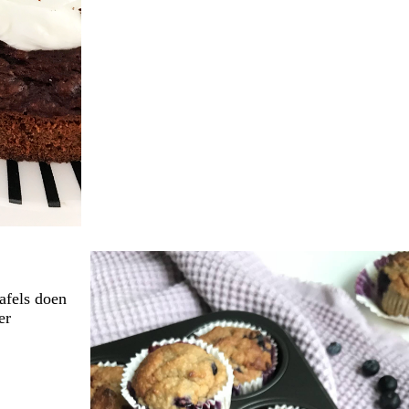
tafels doen
eer